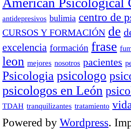
American Psicological 
centro de p
bulimia
antidepresivos
de
d
CURSOS Y FORMACIÓN
frase
excelencia
formación
fum
leon
pacientes
mejores
nosotros
p
Psicologia
psicologo
psic
psicologos en León
psico
vid
TDAH
tranquilizantes
tratamiento
Powered by
Wordpress
. Im