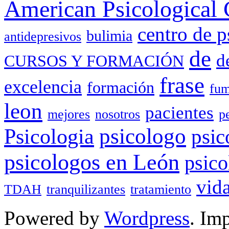
American Psicological 
centro de p
bulimia
antidepresivos
de
d
CURSOS Y FORMACIÓN
frase
excelencia
formación
fum
leon
pacientes
mejores
nosotros
p
Psicologia
psicologo
psic
psicologos en León
psico
vid
TDAH
tranquilizantes
tratamiento
Powered by
Wordpress
. Im