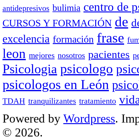
centro de p
bulimia
antidepresivos
de
d
CURSOS Y FORMACIÓN
frase
excelencia
formación
fum
leon
pacientes
mejores
nosotros
p
Psicologia
psicologo
psic
psicologos en León
psico
vid
TDAH
tranquilizantes
tratamiento
Powered by
Wordpress
. Im
© 2026.