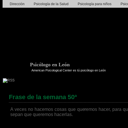
Dirección
Psicología de la Salud
Psicología para niños
Psic
Psicólogo en León
American Psicological Center es tú psicólogo en León
Frase de la semana 50ª
A veces no hacemos cosas que queremos hacer, para q
sepan que queremos hacerlas.