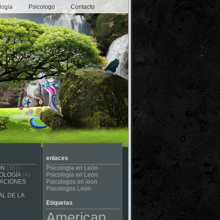
logía
Psicologo
Contacto
enlaces
ÓN
(387)
Psicologia en León
OLOGÍA
(4)
Psicologia en Leon
CACIONES
Psicologos en leon
Psicologos León
L DE LA
Etiquetas
American