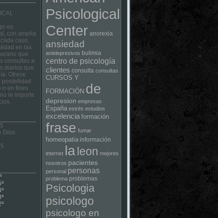
Psicological
ICAL
Center
go es
al, con amplia
anorexia
 cada caso,
ansiedad
lidad en las
bulimia
antidepresivos
horario que
centro de psicología
las consultas a
s diarios que
clientes
consulta
consultas
ía. Ofrece
CURSOS Y
 posibilidad
de
 o en fines
FORMACIÓN
no le importe
depresion
cios.
empresas
España
estrés
estudios
excelencia
formación
frase
 5
fumar
e Dios
homeopatia
información
75
la
leon
internet
mejores
pacientes
nosotros
personas
personal
ª
problemas
problema
5ª
Psicologia
4ª
3ª
psicologo
2ª
psicologo en