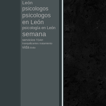
León
psicologos
psicologos
en León
psicología en León
semana
servicios
TDAH
tranquilizantes
tratamiento
vida
éxito