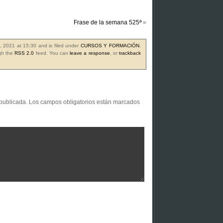
Frase de la semana 525ª
»
, 2021 at 15:30 and is filed under
CURSOS Y FORMACIÓN
.
ugh the
RSS 2.0
feed. You can
leave a response
, or
trackback
 publicada.
Los campos obligatorios están marcados