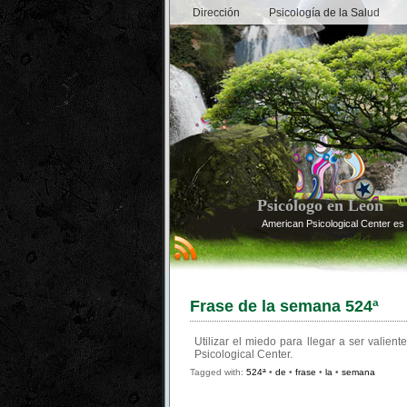
Dirección
Psicología de la Salud
Psicólogo en León
American Psicological Center es 
Frase de la semana 524ª
Utilizar el miedo para llegar a ser valien
Psicological Center.
Tagged with:
524ª
•
de
•
frase
•
la
•
semana