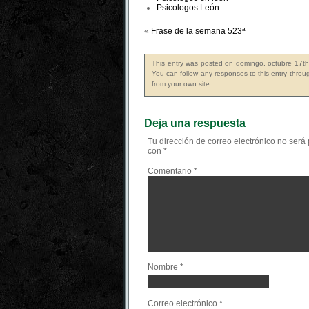
Psicologos León
«
Frase de la semana 523ª
This entry was posted on domingo, octubre 17th
You can follow any responses to this entry thro
from your own site.
Deja una respuesta
Tu dirección de correo electrónico no será
con
*
Comentario
*
Nombre
*
Correo electrónico
*