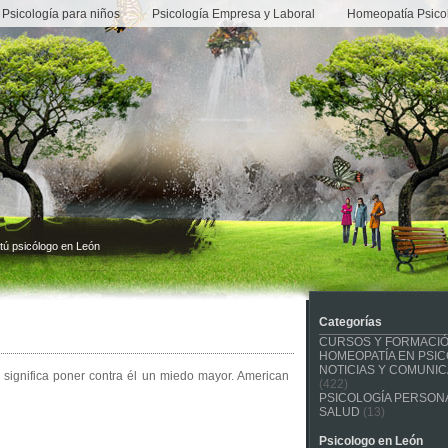
Psicología para niños
Psicología Empresa y Laboral
Homeopatía Psico
tú psicólogo en León
Categorías
CURSOS Y FORMACI
HOMEOPATÍA EN PSIC
NOTICIAS Y COMUNI
te significa poner contra él un miedo mayor. American
(422)
PSICOLOGÍA PERSONA
SALUD
(13)
Psicologo en León