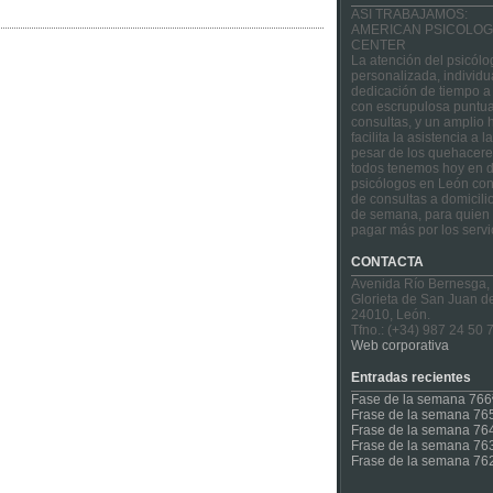
ASI TRABAJAMOS:
AMERICAN PSICOLOG
CENTER
La atención del psicólo
personalizada, individu
dedicación de tiempo a
con escrupulosa puntua
consultas, y un amplio 
facilita la asistencia a 
pesar de los quehacere
todos tenemos hoy en d
psicólogos en León con
de consultas a domicilio
de semana, para quien 
pagar más por los servi
CONTACTA
Avenida Río Bernesga,
Glorieta de San Juan d
24010, León.
Tfno.: (+34) 987 24 50 
Web corporativa
Entradas recientes
Fase de la semana 766
Frase de la semana 76
Frase de la semana 76
Frase de la semana 76
Frase de la semana 76