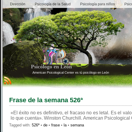
Dirección
Psicología de la Salud
Psicología para niños
Psic
Psicólogo en León
American Psicological Center es tú psicólogo en León
Frase de la semana 526ª
«El éxito no es definitivo, el fracaso no es letal. Es el val
lo que cuenta». Winston Churchill. American Psicological 
Tagged with:
526ª
•
de
•
frase
•
la
•
semana