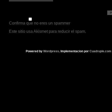
Confirma que no eres un spammer
Este sitio usa Akismet para reducir el spam.
Aprende cómo
los datos de tus comentarios.
Powered by
Wordpress
. Implementacion por
Cuadruple.com