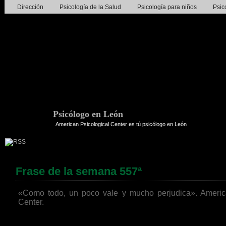
Dirección
Psicología de la Salud
Psicología para niños
Psic
Psicólogo en León
American Psicological Center es tú psicólogo en León
Frase de la semana 557ª
«Como todo, un poco vale y mucho perjudica». Americ
Center.