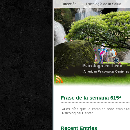
Dirección
Psicología de la Salud
Psicólogo en León
American Psicological Center es 
Frase de la semana 615ª
«Los días que lo cambian todo empiezan
Psicological Center.
Recent Entries