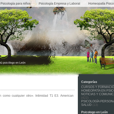
Psicología para niños
Psicología Empresa y Laboral
Homeopatía Psico
tú psicólogo en León
Categorías
CURSOS Y FORMACI
HOMEOPATÍA EN PSIC
NOTICIAS Y COMUNI
 como cualquier otro». Intimidad T1 E3. American
(422)
PSICOLOGÍA PERSONA
SALUD
(13)
Psicologo en León