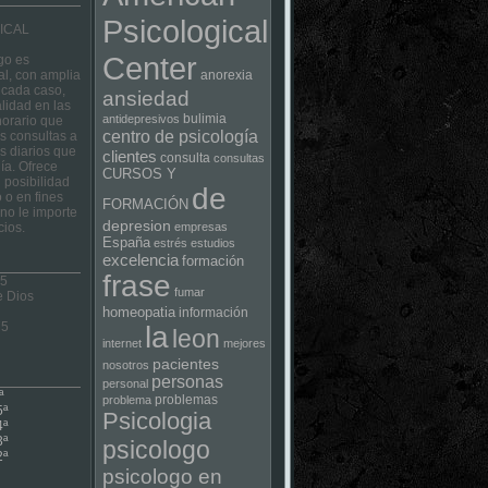
Psicological
ICAL
Center
go es
al, con amplia
anorexia
 cada caso,
ansiedad
lidad en las
bulimia
antidepresivos
horario que
centro de psicología
las consultas a
s diarios que
clientes
consulta
consultas
ía. Ofrece
CURSOS Y
 posibilidad
de
 o en fines
FORMACIÓN
no le importe
depresion
cios.
empresas
España
estrés
estudios
excelencia
formación
frase
 5
fumar
e Dios
homeopatia
información
75
la
leon
internet
mejores
pacientes
nosotros
personas
personal
ª
problemas
problema
5ª
Psicologia
4ª
3ª
psicologo
2ª
psicologo en