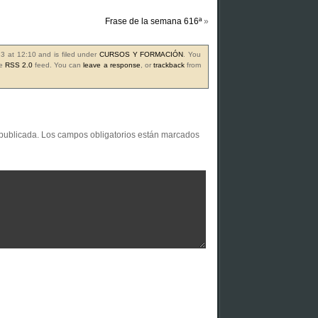
Frase de la semana 616ª
»
3 at 12:10 and is filed under
CURSOS Y FORMACIÓN
. You
he
RSS 2.0
feed. You can
leave a response
, or
trackback
from
 publicada.
Los campos obligatorios están marcados