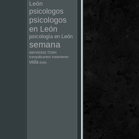
León
psicologos
psicologos
en León
psicología en León
semana
servicios
TDAH
tranquilizantes
tratamiento
vida
éxito