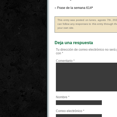
«
Frase de la semana 614ª
This entry was posted on lunes, agosto 7th, 202
can follow any responses to this entry through t
your own site.
Deja una respuesta
Tu dirección de correo electrónico no será
con
*
Comentario
*
Nombre
*
Correo electrónico
*