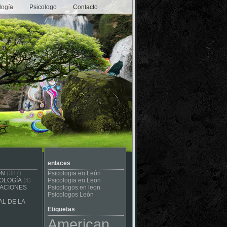
logía
Psicologo
Contacto
enlaces
ÓN
(387)
Psicologia en León
OLOGÍA
(4)
Psicologia en Leon
CACIONES
Psicologos en leon
Psicologos León
L DE LA
Etiquetas
American