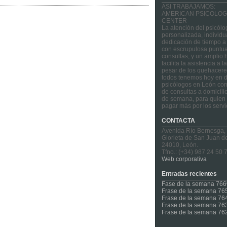
ASI TRABAJAMOS:
AMERICAN PSICOLOG
CENTER
La atención del psicólo
personalizada, individu
dedicación de tiempo a
con escrupulosa puntua
consultas, y un amplio 
facilita la asistencia a 
pesar de los quehacere
todos tenemos hoy en d
psicólogos en León con
de consultas a domicilio
de semana, para quien 
pagar más por los servi
CONTACTA
Avenida Río Bernesga,
Glorieta de San Juan d
24010, León.
Tfno.: (+34) 987 24 50 
Web corporativa
Entradas recientes
Fase de la semana 766
Frase de la semana 76
Frase de la semana 76
Frase de la semana 76
Frase de la semana 76