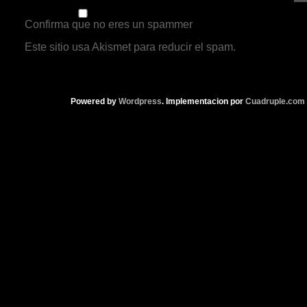
Confirma que no eres un spammer
Este sitio usa Akismet para reducir el spam.
Aprende cómo
los datos de tus comentarios.
Powered by
Wordpress
. Implementacion por
Cuadruple.com