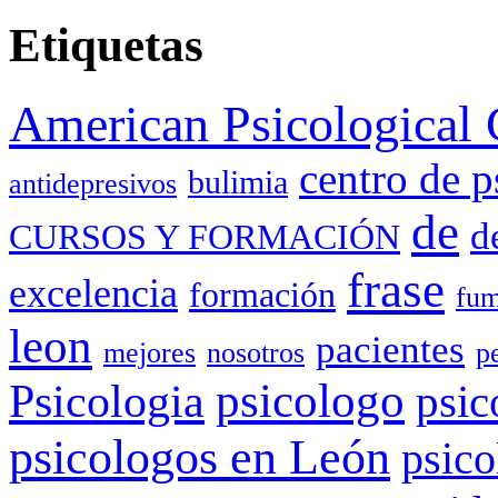
Etiquetas
American Psicological 
centro de p
bulimia
antidepresivos
de
d
CURSOS Y FORMACIÓN
frase
excelencia
formación
fum
leon
pacientes
mejores
nosotros
p
Psicologia
psicologo
psic
psicologos en León
psico