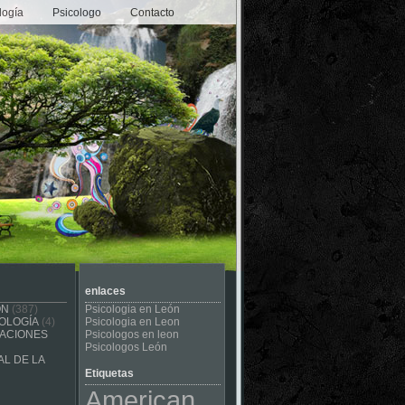
logía
Psicologo
Contacto
enlaces
ÓN
(387)
Psicologia en León
OLOGÍA
(4)
Psicologia en Leon
CACIONES
Psicologos en leon
Psicologos León
L DE LA
Etiquetas
American