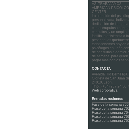
ASI TRABAJAMOS:
AMERICAN PSICOLOG
CENTER
La atención del psicólo
personalizada, individu
dedicación de tiempo a
con escrupulosa puntua
consultas, y un amplio 
facilita la asistencia a 
pesar de los quehacere
todos tenemos hoy en d
psicólogos en León con
de consultas a domicilio
de semana, para quien 
pagar más por los servi
CONTACTA
Avenida Río Bernesga,
Glorieta de San Juan d
24010, León.
Tfno.: (+34) 987 24 50 
Web corporativa
Entradas recientes
Fase de la semana 766
Frase de la semana 76
Frase de la semana 76
Frase de la semana 76
Frase de la semana 76