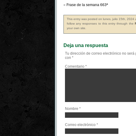
«
Frase de la semana 663ª
This entry was posted on lunes, julio 15th, 2024 
follow any responses to this entry through the
your own site.
Deja una respuesta
Tu dirección de correo electrónico no será
con
*
Comentario
*
Nombre
*
Correo electrónico
*