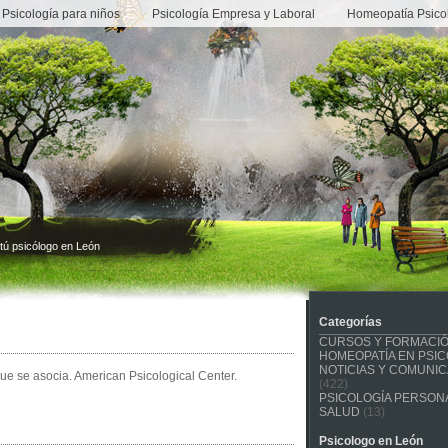
Psicología para niños
Psicología Empresa y Laboral
Homeopatía Psico
tú psicólogo en León
Categorías
CURSOS Y FORMACI
HOMEOPATÍA EN PSIC
NOTICIAS Y COMUNI
ue se asocia. American Psicological Center.
(422)
PSICOLOGÍA PERSONA
SALUD
(13)
Psicologo en León