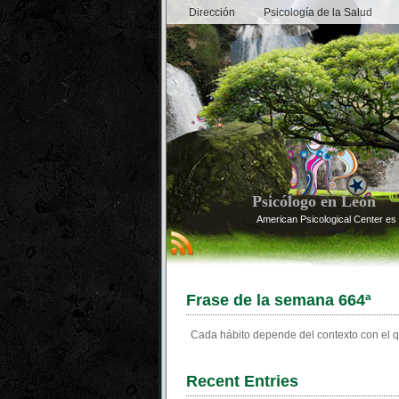
Dirección
Psicología de la Salud
Psicólogo en León
American Psicological Center es 
Frase de la semana 664ª
Cada hábito depende del contexto con el q
Recent Entries