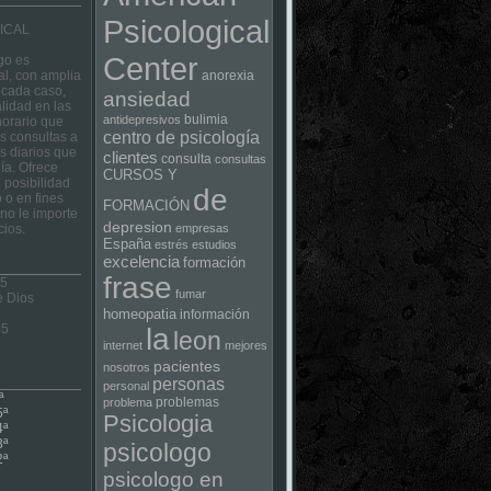
Psicological
ICAL
Center
go es
al, con amplia
anorexia
 cada caso,
ansiedad
lidad en las
bulimia
antidepresivos
horario que
centro de psicología
las consultas a
s diarios que
clientes
consulta
consultas
ía. Ofrece
CURSOS Y
 posibilidad
de
 o en fines
FORMACIÓN
no le importe
depresion
cios.
empresas
España
estrés
estudios
excelencia
formación
frase
 5
fumar
e Dios
homeopatia
información
75
la
leon
internet
mejores
pacientes
nosotros
personas
personal
ª
problemas
problema
5ª
Psicologia
4ª
3ª
psicologo
2ª
psicologo en