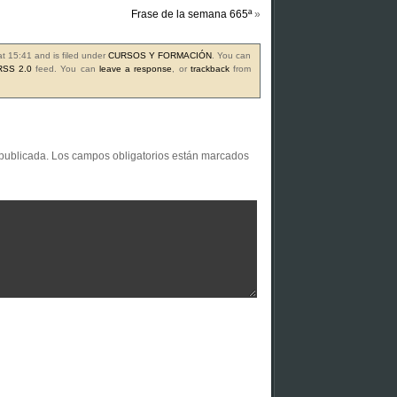
Frase de la semana 665ª
»
at 15:41 and is filed under
CURSOS Y FORMACIÓN
. You can
RSS 2.0
feed. You can
leave a response
, or
trackback
from
 publicada.
Los campos obligatorios están marcados