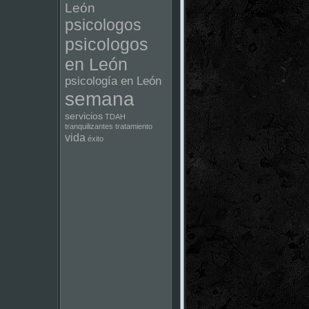
León
psicologos
psicologos
en León
psicología en León
semana
servicios
TDAH
tranquilizantes
tratamiento
vida
éxito