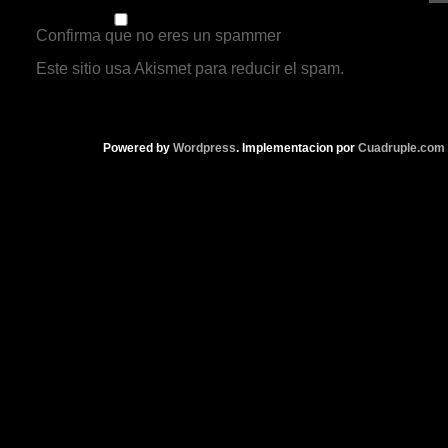
Confirma que no eres un spammer
Este sitio usa Akismet para reducir el spam.
Aprende cómo
los datos de tus comentarios.
Powered by
Wordpress
. Implementacion por
Cuadruple.com