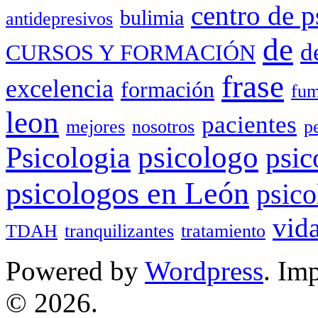
centro de p
bulimia
antidepresivos
de
d
CURSOS Y FORMACIÓN
frase
excelencia
formación
fum
leon
pacientes
mejores
nosotros
p
Psicologia
psicologo
psic
psicologos en León
psico
vid
TDAH
tranquilizantes
tratamiento
Powered by
Wordpress
. Im
© 2026.