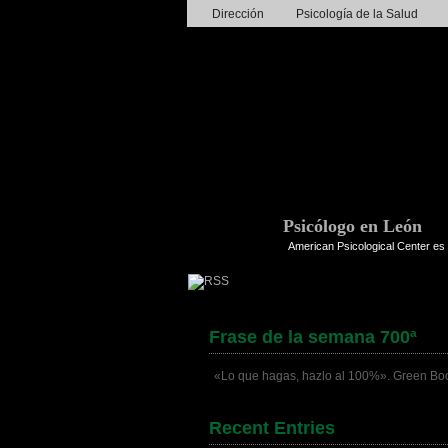
Dirección
Psicología de la Salud
Psicólogo en León
American Psicological Center es 
Frase de la semana 700ª
«Lo que hagas, hazlo al 100%». Green Boo
Recent Entries