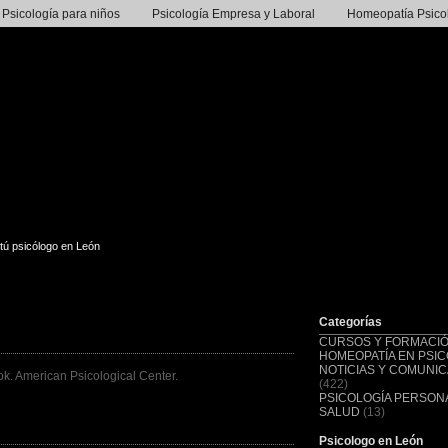
Psicología para niños
Psicología Empresa y Laboral
Homeopatía Psico
tú psicólogo en León
Categorías
CURSOS Y FORMACI
HOMEOPATÍA EN PSIC
NOTICIAS Y COMUNI
k. American Psicological Center.
(422)
PSICOLOGÍA PERSONA
SALUD
(13)
Psicologo en León