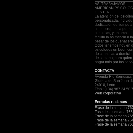
ASI TRABAJAMOS:
AMERICAN PSICOLOG
CENTER
La atención del psicólo
personalizada, individu
dedicación de tiempo a
con escrupulosa puntua
consultas, y un amplio 
facilita la asistencia a 
pesar de los quehacere
todos tenemos hoy en d
psicólogos en León con
de consultas a domicilio
de semana, para quien 
pagar más por los servi
CONTACTA
Avenida Río Bernesga,
Glorieta de San Juan d
24010, León.
Tfno.: (+34) 987 24 50 
Web corporativa
Entradas recientes
Frase de la semana 76
Fase de la semana 766
Frase de la semana 76
Frase de la semana 76
Frase de la semana 76