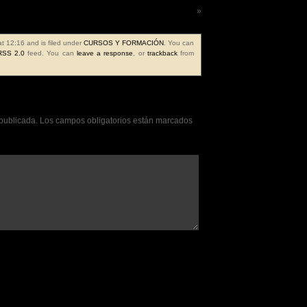
Frase de la semana 701ª
»
at 12:16 and is filed under
CURSOS Y FORMACIÓN
. You can
RSS 2.0
feed. You can
leave a response
, or
trackback
from
 publicada.
Los campos obligatorios están marcados