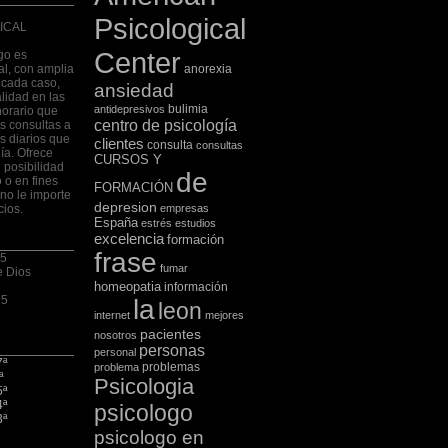
Psicological
ICAL
Center
go es
al, con amplia
anorexia
 cada caso,
ansiedad
lidad en las
bulimia
antidepresivos
horario que
centro de psicología
las consultas a
s diarios que
clientes
consulta
consultas
ía. Ofrece
CURSOS Y
 posibilidad
de
 o en fines
FORMACIÓN
no le importe
depresion
cios.
empresas
España
estrés
estudios
excelencia
formación
frase
 5
fumar
e Dios
homeopatia
información
75
la
leon
internet
mejores
pacientes
nosotros
personas
personal
7ª
problemas
problema
ª
Psicologia
5ª
4ª
psicologo
3ª
psicologo en