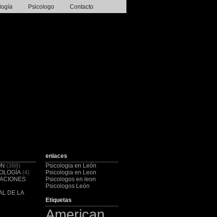
logía
Psicologo
Contacto
enlaces
ÓN
(388)
Psicologia en León
OLOGÍA
(4)
Psicologia en Leon
CACIONES
Psicologos en leon
Psicologos León
L DE LA
Etiquetas
American