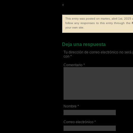
«
Frase de la semana 699ª
This entry was posted on martes, abril 1st, 2025 
follow any responses to this entry through the
your own site.
Deja una respuesta
Tu dirección de correo electrónico no será
con
*
Comentario
*
Nombre
*
Correo electrónico
*