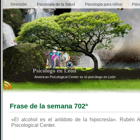
Dirección
Psicología de la Salud
Psicología para niños
Psic
Psicólogo en León
American Psicological Center es tú psicólogo en León
Frase de la semana 702ª
«El alcohol es el antídoto de la hipocresía». Rubén
Psicological Center.