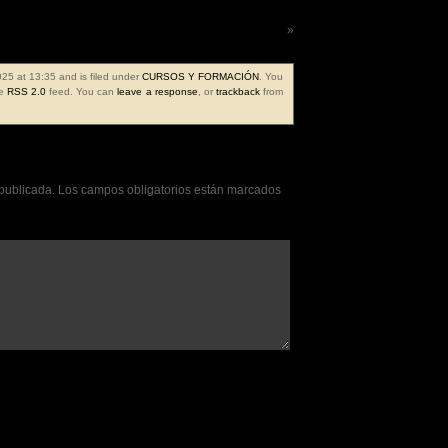
Frase de la semana 735ª
»
025 at 13:35 and is filed under
CURSOS Y FORMACIÓN
. You
he
RSS 2.0
feed. You can
leave a response
, or
trackback
from
 publicada.
Los campos obligatorios están marcados