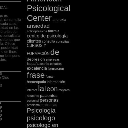
Psicological
ICAL
Center
go es
al, con amplia
anorexia
 cada caso,
ansiedad
lidad en las
bulimia
antidepresivos
horario que
centro de psicología
las consultas a
s diarios que
clientes
consulta
consultas
ía. Ofrece
CURSOS Y
 posibilidad
de
 o en fines
FORMACIÓN
no le importe
depresion
cios.
empresas
España
estrés
estudios
excelencia
formación
frase
 5
fumar
e Dios
homeopatia
información
75
la
leon
internet
mejores
pacientes
nosotros
personas
personal
ª
problemas
problema
5ª
Psicologia
4ª
3ª
psicologo
2ª
psicologo en