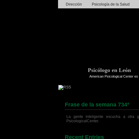
Dirección
Psicología de la Salud
Psicólogo en León
American Psicological Center es 
Frase de la semana 734ª
La gente inteligente escucha a otra g
PsicologicalCenter.
Recent Entries