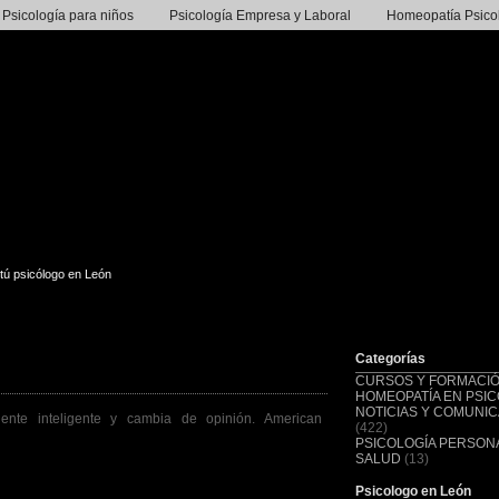
Psicología para niños
Psicología Empresa y Laboral
Homeopatía Psico
tú psicólogo en León
Categorías
CURSOS Y FORMACI
HOMEOPATÍA EN PSIC
NOTICIAS Y COMUNI
ente inteligente y cambia de opinión. American
(422)
PSICOLOGÍA PERSONA
SALUD
(13)
Psicologo en León