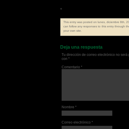
«
Frase de la semana 733ª
This entry was posted on lunes, diciembre 8th, 2
can follow any responses to this entry through t
your own site.
Deja una respuesta
Tu dirección de correo electrónico no será
con
*
Comentario
*
Nombre
*
Correo electrónico
*