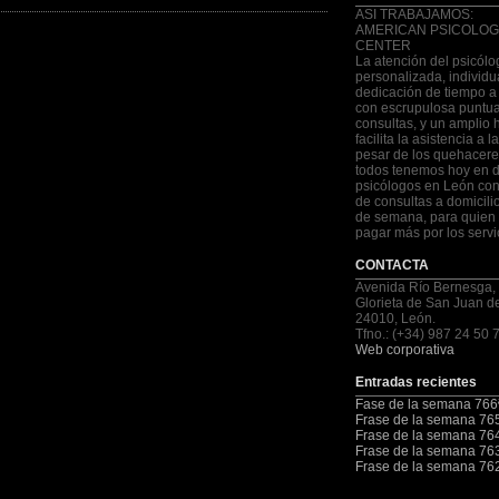
ASI TRABAJAMOS:
AMERICAN PSICOLOG
CENTER
La atención del psicólo
personalizada, individu
dedicación de tiempo a
con escrupulosa puntua
consultas, y un amplio 
facilita la asistencia a 
pesar de los quehacere
todos tenemos hoy en d
psicólogos en León con
de consultas a domicilio
de semana, para quien 
pagar más por los servi
CONTACTA
Avenida Río Bernesga,
Glorieta de San Juan d
24010, León.
Tfno.: (+34) 987 24 50 
Web corporativa
Entradas recientes
Fase de la semana 766
Frase de la semana 76
Frase de la semana 76
Frase de la semana 76
Frase de la semana 76