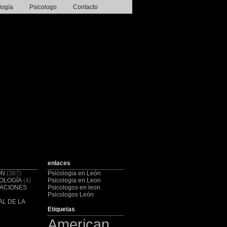
logía
Psicologo
Contacto
enlaces
ÓN
(387)
Psicologia en León
OLOGÍA
(4)
Psicologia en Leon
CACIONES
Psicologos en leon
Psicologos León
L DE LA
Etiquetas
American