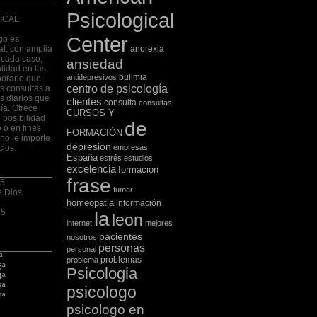
Psicological
ICAL
Center
go es
al, con amplia
anorexia
 cada caso,
ansiedad
lidad en las
bulimia
antidepresivos
horario que
centro de psicología
las consultas a
s diarios que
clientes
consulta
consultas
ía. Ofrece
CURSOS Y
 posibilidad
de
 o en fines
FORMACIÓN
no le importe
depresion
cios.
empresas
España
estrés
estudios
excelencia
formación
frase
 5
fumar
e Dios
homeopatia
información
75
la
leon
internet
mejores
pacientes
nosotros
personas
personal
ª
problemas
problema
5ª
Psicologia
4ª
3ª
psicologo
2ª
psicologo en