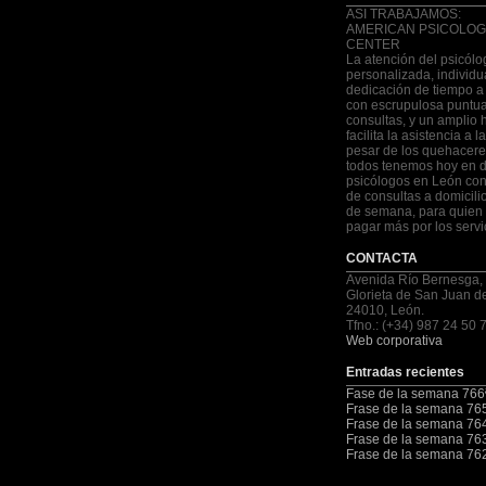
ASI TRABAJAMOS:
AMERICAN PSICOLOG
CENTER
La atención del psicólo
personalizada, individu
dedicación de tiempo a
con escrupulosa puntua
consultas, y un amplio 
facilita la asistencia a 
pesar de los quehacere
todos tenemos hoy en d
psicólogos en León con
de consultas a domicilio
de semana, para quien 
pagar más por los servi
CONTACTA
Avenida Río Bernesga,
Glorieta de San Juan d
24010, León.
Tfno.: (+34) 987 24 50 
Web corporativa
Entradas recientes
Fase de la semana 766
Frase de la semana 76
Frase de la semana 76
Frase de la semana 76
Frase de la semana 76