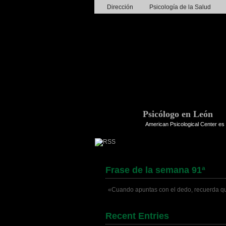
Dirección
Psicología de la Salud
Psicólogo en León
American Psicological Center es 
Frase de la semana 91ª
«Cuando apuntas con el dedo, recuerda que 
Recent Entries