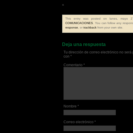
«
Frase de la semana 90ª
This entry was posted on lunes, mayo 2
COMUNICACIONES
. You can follow any respons
response
, or
trackback
from your own site.
Deja una respuesta
Tu dirección de correo electrónico no será
con
*
Comentario
*
Nombre
*
Correo electrónico
*