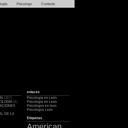
logía
Psicologo
Contacto
enlaces
ÓN
(387)
Psicologia en León
OLOGÍA
(4)
Psicologia en Leon
CACIONES
Psicologos en leon
Psicologos León
L DE LA
Etiquetas
American