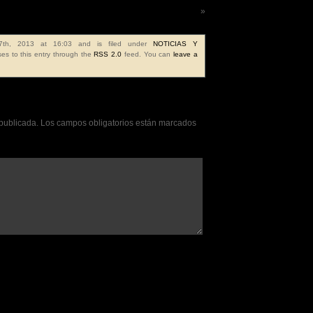
Frase de la semana 92ª
»
7th, 2013 at 16:03 and is filed under
NOTICIAS Y
es to this entry through the
RSS 2.0
feed. You can
leave a
 publicada.
Los campos obligatorios están marcados