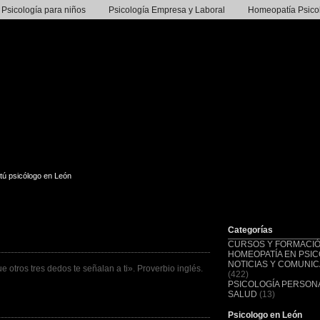
Psicología para niños
Psicología Empresa y Laboral
Homeopatía Psico
tú psicólogo en León
Categorías
CURSOS Y FORMACI
HOMEOPATÍA EN PSIC
NOTICIAS Y COMUNI
otros tres dedos te señalan a ti». Proverbio inglés.
(422)
PSICOLOGÍA PERSONA
SALUD
(13)
Psicologo en León