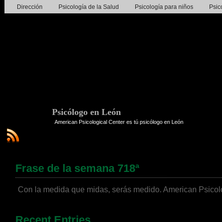
Dirección
Psicología de la Salud
Psicología para niños
Psic
Psicólogo en León
American Psicological Center es tú psicólogo en León
Frase de la semana 718ª
Con la medida que midas, serás medido. American Psicolo
Recent Entries