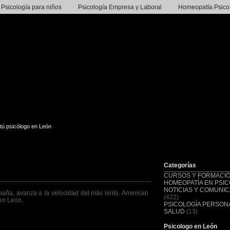
Psicología para niños
Psicología Empresa y Laboral
Homeopatía Psico
tú psicólogo en León
Categorías
CURSOS Y FORMACI
HOMEOPATÍA EN PSIC
NOTICIAS Y COMUNI
aña, avanza a la velocidad del más lento. American
(422)
 en León.
PSICOLOGÍA PERSONA
ogo en León
SALUD
(13)
Psicologo en León