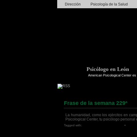
Dirección
Psicología de la Salud
Psicólogo en León
American Psicological Center es 
Frase de la semana 229ª
La humanidad, como los ejércitos en camp
Psicological Center, tu psicólogo personal
Tagged with:
American Psicological Center
•
psicol