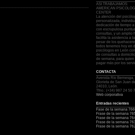
ASI TRABAJAMOS:
AMERICAN PSICOLOG
CENTER
La atención del psicólo
personalizada, individu
dedicación de tiempo a
con escrupulosa puntua
consultas, y un amplio 
facilita la asistencia a 
pesar de los quehacere
todos tenemos hoy en d
psicólogos en León con
de consultas a domicilio
de semana, para quien 
pagar más por los servi
CONTACTA
Avenida Río Bernesga,
Glorieta de San Juan d
24010, León.
Tfno.: (+34) 987 24 50 
Web corporativa
Entradas recientes
Fase de la semana 766
Frase de la semana 76
Frase de la semana 76
Frase de la semana 76
Frase de la semana 76