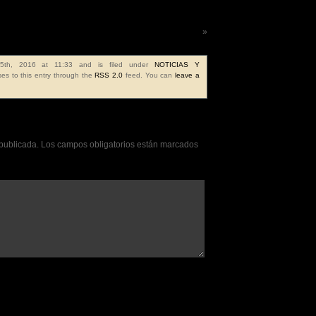
Frase de la semana 230ª
»
25th, 2016 at 11:33 and is filed under
NOTICIAS Y
es to this entry through the
RSS 2.0
feed. You can
leave a
 publicada.
Los campos obligatorios están marcados