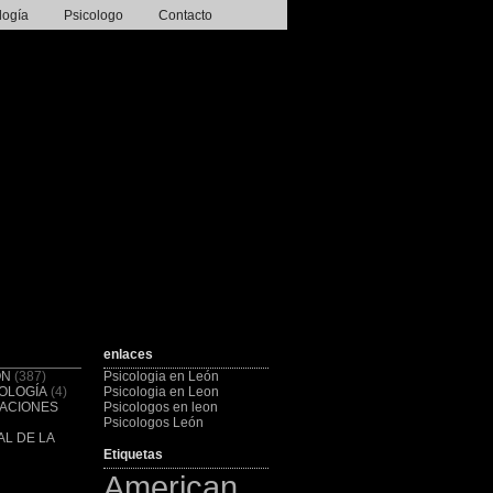
logía
Psicologo
Contacto
enlaces
ÓN
(387)
Psicologia en León
OLOGÍA
(4)
Psicologia en Leon
CACIONES
Psicologos en leon
Psicologos León
L DE LA
Etiquetas
American