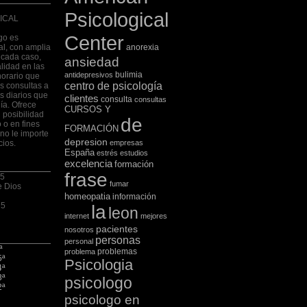
Psicological
ICAL
Center
go es
al, con amplia
anorexia
 cada caso,
ansiedad
lidad en las
bulimia
antidepresivos
horario que
centro de psicología
las consultas a
s diarios que
clientes
consulta
consultas
ía. Ofrece
CURSOS Y
 posibilidad
de
 o en fines
FORMACIÓN
no le importe
depresion
cios.
empresas
España
estrés
estudios
excelencia
formación
frase
 5
fumar
e Dios
homeopatia
información
75
la
leon
internet
mejores
pacientes
nosotros
personas
personal
ª
problemas
problema
5ª
Psicologia
4ª
3ª
psicologo
2ª
psicologo en