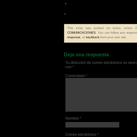
Psicologos León
«
Frase de la semana 228ª
This entry was posted on lunes, enero 
COMUNICACIONES
. You can follow any respons
response
, or
trackback
from your own site.
Deja una respuesta
Tu dirección de correo electrónico no será
con
*
Comentario
*
Nombre
*
Correo electrónico
*