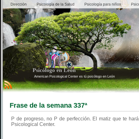
Dirección
Psicología de la Salud
Psicología para niños
Psic
Psicólogo en León
American Psicological Center es tú psicólogo en León
Frase de la semana 337ª
P de progreso, no P de perfección. El matiz que te hará
Psicological Center.