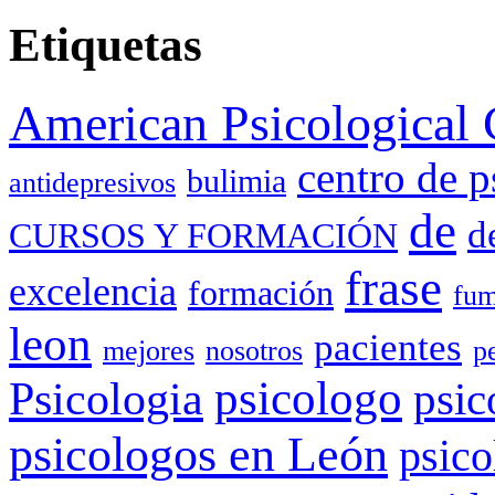
Etiquetas
American Psicological 
centro de p
bulimia
antidepresivos
de
d
CURSOS Y FORMACIÓN
frase
excelencia
formación
fum
leon
pacientes
mejores
nosotros
p
Psicologia
psicologo
psic
psicologos en León
psico