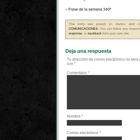
«
Frase de la semana 340ª
This entry was posted on martes, abril 
COMUNICACIONES
. You can follow any respons
response
, or
trackback
from your own site.
Deja una respuesta
Tu dirección de correo electrónico no será
con
*
Comentario
*
Nombre
*
Correo electrónico
*