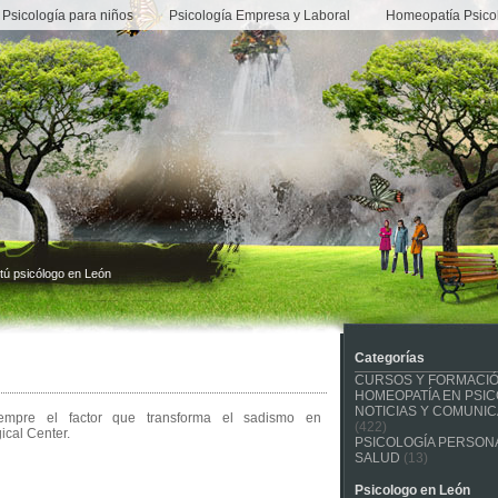
Psicología para niños
Psicología Empresa y Laboral
Homeopatía Psico
tú psicólogo en León
Categorías
CURSOS Y FORMACI
HOMEOPATÍA EN PSIC
NOTICIAS Y COMUNI
iempre el factor que transforma el sadismo en
(422)
ical Center.
PSICOLOGÍA PERSONA
SALUD
(13)
Psicologo en León