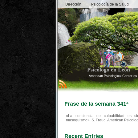
Dirección
Psicología de la Salud
Psicólogo en León
American Psicological Center es 
Frase de la semana 341ª
«La conciencia de culpabilidad es s
masoquismo». S. Freud. American Psicolog
Recent Entries