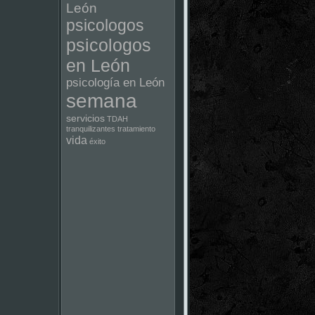
León
psicologos
psicologos
en León
psicología en León
semana
servicios
TDAH
tranquilizantes
tratamiento
vida
éxito