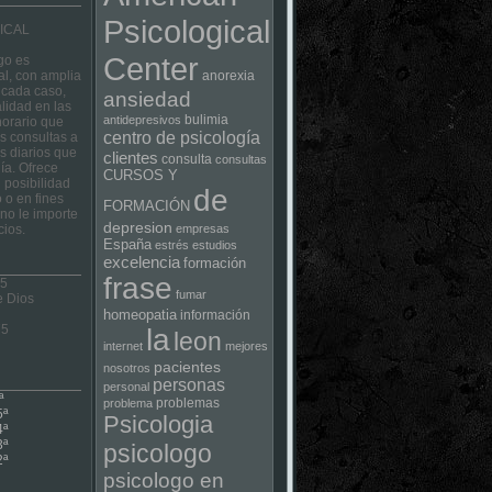
Psicological
ICAL
Center
go es
al, con amplia
anorexia
 cada caso,
ansiedad
lidad en las
bulimia
antidepresivos
horario que
centro de psicología
las consultas a
s diarios que
clientes
consulta
consultas
ía. Ofrece
CURSOS Y
 posibilidad
de
 o en fines
FORMACIÓN
no le importe
depresion
cios.
empresas
España
estrés
estudios
excelencia
formación
frase
 5
fumar
e Dios
homeopatia
información
75
la
leon
internet
mejores
pacientes
nosotros
personas
personal
ª
problemas
problema
5ª
Psicologia
4ª
3ª
psicologo
2ª
psicologo en