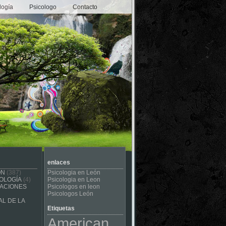
logía
Psicologo
Contacto
enlaces
ÓN
(387)
Psicologia en León
OLOGÍA
(4)
Psicologia en Leon
CACIONES
Psicologos en leon
Psicologos León
L DE LA
Etiquetas
American