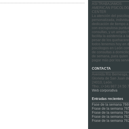
ASI TRABAJAMOS:
AMERICAN PSICOLOG
CENTER
La atención del psicólo
personalizada, individu
dedicación de tiempo a
con escrupulosa puntua
consultas, y un amplio 
facilita la asistencia a 
pesar de los quehacere
todos tenemos hoy en d
psicólogos en León con
de consultas a domicilio
de semana, para quien 
pagar más por los servi
CONTACTA
Avenida Río Bernesga,
Glorieta de San Juan d
24010, León.
Tfno.: (+34) 987 24 50 
Web corporativa
Entradas recientes
Fase de la semana 766
Frase de la semana 76
Frase de la semana 76
Frase de la semana 76
Frase de la semana 76