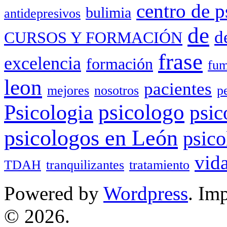
centro de p
bulimia
antidepresivos
de
d
CURSOS Y FORMACIÓN
frase
excelencia
formación
fum
leon
pacientes
mejores
nosotros
p
Psicologia
psicologo
psic
psicologos en León
psico
vid
TDAH
tranquilizantes
tratamiento
Powered by
Wordpress
. Im
© 2026.