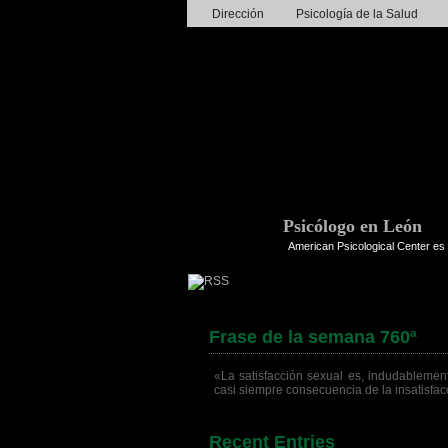
Dirección
Psicología de la Salud
Psicólogo en León
American Psicological Center es 
Frase de la semana 760ª
«La satisfacción sexual es, indudablement
casi siempre consecuencia de la insatisfa
Recent Entries