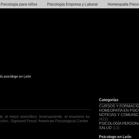
Psicología para niños
Psicología Empresa y Laboral
Homeopatía Psico
tú psicólogo en León
Categorías
CURSOS Y FORMACI
HOMEOPATÍA EN PSIC
NOTICIAS Y COMUNI
e, el mejor somnífero. Inversamente, el insomnio es
(422)
cción». Sigmund Freud. American Psicological Center.
PSICOLOGÍA PERSONA
SALUD
(13)
Psicologo en León