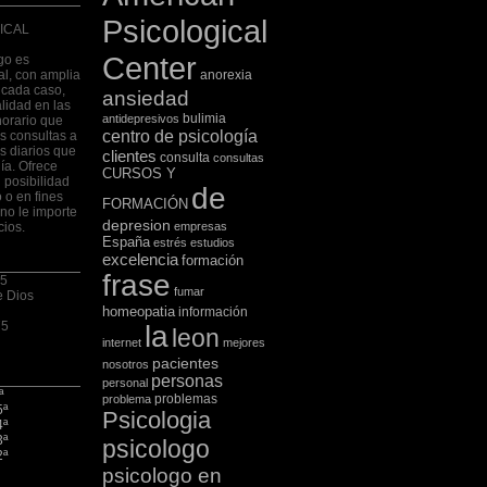
Psicological
ICAL
Center
go es
al, con amplia
anorexia
 cada caso,
ansiedad
lidad en las
bulimia
antidepresivos
horario que
centro de psicología
las consultas a
s diarios que
clientes
consulta
consultas
ía. Ofrece
CURSOS Y
 posibilidad
de
 o en fines
FORMACIÓN
no le importe
depresion
cios.
empresas
España
estrés
estudios
excelencia
formación
frase
 5
fumar
e Dios
homeopatia
información
75
la
leon
internet
mejores
pacientes
nosotros
personas
personal
ª
problemas
problema
5ª
Psicologia
4ª
3ª
psicologo
2ª
psicologo en