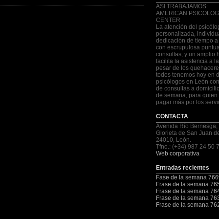
ASI TRABAJAMOS:
AMERICAN PSICOLOG
CENTER
La atención del psicólo
personalizada, individu
dedicación de tiempo a
con escrupulosa puntua
consultas, y un amplio 
facilita la asistencia a 
pesar de los quehacere
todos tenemos hoy en d
psicólogos en León con
de consultas a domicilio
de semana, para quien 
pagar más por los servi
CONTACTA
Avenida Río Bernesga,
Glorieta de San Juan d
24010, León.
Tfno.: (+34) 987 24 50 
Web corporativa
Entradas recientes
Fase de la semana 766
Frase de la semana 76
Frase de la semana 76
Frase de la semana 76
Frase de la semana 76