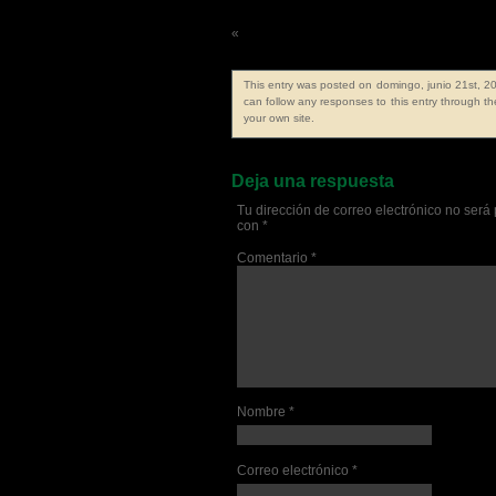
«
Frase de la semana 759ª
This entry was posted on domingo, junio 21st, 20
can follow any responses to this entry through t
your own site.
Deja una respuesta
Tu dirección de correo electrónico no será
con
*
Comentario
*
Nombre
*
Correo electrónico
*