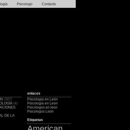
logía
Psicologo
Contacto
enlaces
ÓN
(387)
Psicologia en León
OLOGÍA
(4)
Psicologia en Leon
CACIONES
Psicologos en leon
Psicologos León
L DE LA
Etiquetas
American