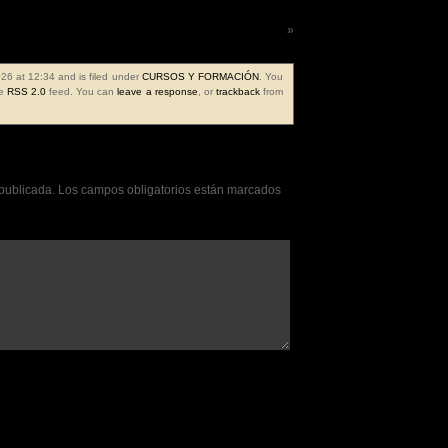
Frase de la semana 761ª
»
26 at 12:34 and is filed under
CURSOS Y FORMACIÓN
. You
he
RSS 2.0
feed. You can
leave a response
, or
trackback
from
 publicada.
Los campos obligatorios están marcados